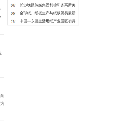
首条生
长沙晚报传媒集团利德印务高斯美
少
康智能
全球纸、纸板生产与纸板贸易最新
少
数据都
中国—东盟生活用纸产业园区初具
规模
业
咨询
认为
价