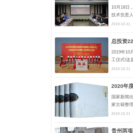
10月18
技术负责
总经理孙
2019-10-31
务部门相关
总投资2
2019年
工仪式!这
阳人努力
2019-10-21
阳纸业再次
2020
国家新闻出
家古籍整
和党的十
2019-10-21
整理出版工
贵州两项