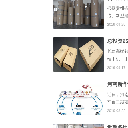
根据贵州
造、新型
导产业科学
2019-09-29
总投资2
长葛高端包
端手机、
线。...
2019-09-17
河南新华
近日，河南
平台二期项
书店收书点
2019-08-22
100余家与
近期各地