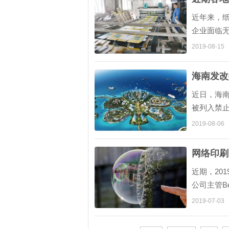
近年来，
企业面临
企业选择继
2019-08-15
海南发改
近日，海南
被列入禁止
2019-08-06
网络印刷
近期，20
公司主管B
网络印刷销
2019-07-03
值! 2016