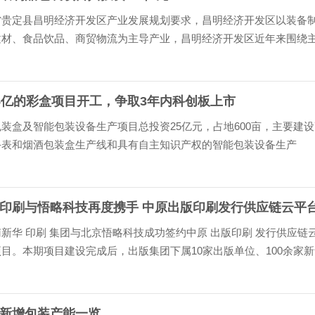
省贵定县昌明经济开发区产业发展规划要求，昌明经济开发区以装备
建材、食品饮品、商贸物流为主导产业，昌明经济开发区近年来围绕
招商成效显著。...
5亿的彩盒项目开工，争取3年内科创板上市
装盒及智能包装设备生产项目总投资25亿元，占地600亩，主要建设
手表和烟酒包装盒生产线和具有自主知识产权的智能包装设备生产
印刷与悟略科技再度携手 中原出版印刷发行供应链云平
新华 印刷 集团与北京悟略科技成功签约中原 出版印刷 发行供应链
目。本期项目建设完成后，出版集团下属10家出版单位、100余家新
、物资公司、两家直属印刷企业(河南新华印刷集团和北京汇林印务)
各出版社合作的...
新增包装产能一览