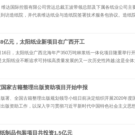
日，维达国际控股有限公司营运总裁王波带领总部及下属各纸业公司主
人到访造纸院，并代表维达纸业与造纸院签署技术服务包协议。造纸
波、总经理助理田超及研究开发部、质检中心、生活用纸中心等主要
人员参加交流及签约...
28亿元，太阳纸业新项目在广西开工
10月16日，太阳纸业广西北海年产350万吨林浆纸一体化项目隆重举行
是太阳纸业不断追求可持续高质量发展的又一次历史性跨越;这是全体
打造可持续发展、受人尊重的全球卓越企业的重要阶段性成果;这更是
腾飞的一个崭新开...
年度国家古籍整理出版资助项目开始申报
版署、全国古籍整理出版规划领导小组日前决定组织开展2020年度
理出版资助工作，以深入学习贯彻习近平新时代中国特色社会主义思
九大精神，推动中华优秀传统文化创造性转化、创新性发展，加强古
作，切实推进国家古...
纸制品包装项目共投资1.5亿元