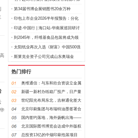
制
税
第34届书博会展销图书20余万种
主
印包上市企业2026半年报预告：分化
加剧
印迹·中国行 | 海口站-华南展巡回研讨
到2045年，纤维基食品包装将成为领
先的
太阳纸业再次入选《财富》中国500强
高
斯莱克全资子公司完成山东奥瑞金
70%股
热门排行
奥维通信：与东和欣合资设立金属
台
包装材
新疆一新村办纸箱厂投产，日产量
高达20
世纪阳光布局东北，吉林通化签大
云
型改造
北京印刷集团与布瑞特油墨签署合
华
作框架
和
国内签约落地，海外扬帆出海——
近期印
北京国际图书博览会达成中外版权
贸易协
总投资13亿的中烟印刷包装项目