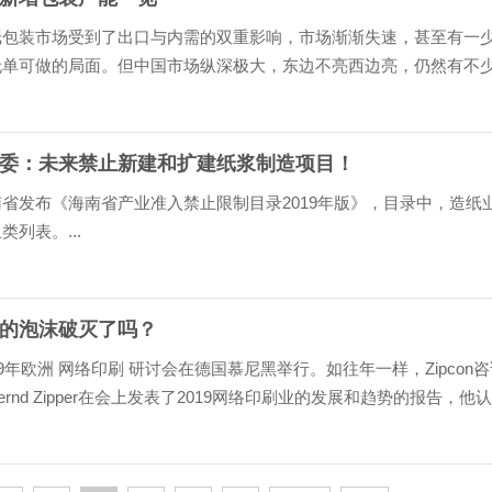
纸包装市场受到了出口与内需的双重影响，市场渐渐失速，甚至有一
无单可做的局面。但中国市场纵深极大，东边不亮西边亮，仍然有不
续扩张。...
委：未来禁止新建和扩建纸浆制造项目！
省发布《海南省产业准入禁止限制目录2019年版》，目录中，造纸
类列表。...
的泡沫破灭了吗？
19年欧洲 网络印刷 研讨会在德国慕尼黑举行。如往年一样，Zipcon
ernd Zipper在会上发表了2019网络印刷业的发展和趋势的报告，他
售额两位数增长的时期已经过去了。 印刷行业 必须重新定义印刷的
年全球印刷市场...