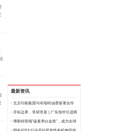
要
院
业
开
太
太
最新资讯
国
想
北京印刷集团与布瑞特油墨签署合作
籍
框架
开拓边界，常研常新 | 广东旭华引进两
博斯特荣领“碳素养白金奖”，成为全球
明年起8大行业开征挥发性有机物环保