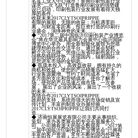
名度工业大中心城市！鲁南印刷包装行业
谋求“二次飞跃”打造鲁南印刷业的强势建
设已启动，印刷包装行业发展有着得天独
厚的条件。
收获未来2017CLYTSOIPRIPPIE
有限的展期，无限的收获；与机遇零距
离，与财富零距离，投巨资打造的印刷行
业盛会，演绎神奇的未来……
◆ “2017第二届中国临沂印刷包装产业博览
会”将在华北最具影响力会展中心临沂国际
博览中心举办，用全新智能化展馆为您搭
建理想的合作交流平台。通过展会契机，
树立企业品牌。凭借山东省印刷包装行业
强势的独特优势，浓缩国内，辐射国际，
是您进军市场的金钥匙。
◆ 低成本投入，高效益收获，拥有持久的
商机和效益，使您的产品销量迅猛扩大，
行业客源聚增。节约了时间成本，节省了
多方面的支出和营销成本，使你了解市
场，使你的产品迅速占领市场，一次参
展， 展出了企业的风采，展出了一个收获
的未来……
真情合作2017CLYTSOIPRIPPIE
政府的支持，系统而强大的市场促销及宣
传计划，丰富的制造业办展经验，
2017CLYTSOIPRIPPIE让我们共同打
造……
◆ 济南恒展展览有限公司主要从事组织、
策划、承办各类展会的专业会展服务公
司。公司拥有庞大的观众数据库，“2017第
二届中国临沂印刷包装产业博览会”已拥有
丰富的客户资源，常年不断的国内外媒体