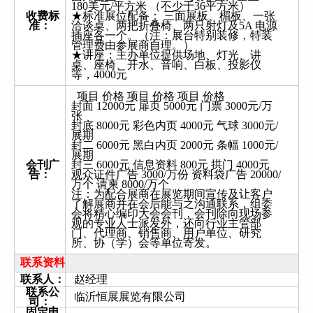
180美元/平方米 （不少于36平方米）
收费标
★标准展位配备： 三面展板、楣板、一张
准：
洽谈桌、两把折叠椅、两只射灯及5A 电源
插座各一个。（注：展台特别装修，特装
管理费由参展商自理。）
★讲座：主办单位提供场地、灯光、讲
桌、座椅、开水、音响、白板、投影仪
等，4000元
项目 价格 项目 价格 项目 价格
封面 12000元 扉页 5000元 门票 3000元/万
张
封底 8000元 彩色内页 4000元 气球 3000元/
展期
封二 6000元 黑白内页 2000元 条幅 1000元/
展期
会刊广
封三 6000元 信息资料 800元 拱门 4000元
告：
观众证件广告 3000/万份 资料袋广告 20000/
万个 请柬 8000/万个
注：为配合展商在展览期间宣传及让客户
了解展商并在会后能与之沟通联系，组委
会将精心编印大会会刊，会刊除向现场参
观的专业人士派发外，还向行业主管部
门、代理商、销售商、用户单位、研究
所、协（学）会等单位寄发。
联系资料
联系人：
赵经理
联系公
临沂恒展展览有限公司
司：
固定电