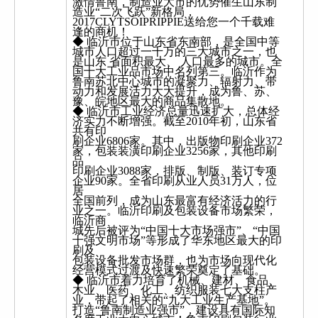
激情鲁南，制造业大市的优势催生山东制
造业“二次飞跃”新格局，
2017CLYTSOIPRIPPIE送给您一个千载难
逢的商机！
◆ 临沂市位于山东省东南部，是全国中等
城市人口超过一千万的三大城市之一，也
是山东 省面积最大、 人口最多的城市。全
国十大工业品市场中名列第三。临沂作为
鲁南苏北中心城市的凝聚力、辐射力、带
动力和发展活力大大提升，成为鲁、苏、
豫、皖地区最大的商品集散地。
◆ 临沂市工业经济总量迅速扩大，总体经
济实力不断增强。截至2010年初，山东省
共有印
刷企业6806家。其中，出版物印刷企业372
家，包装装潢印刷企业3256家，其他印刷
品
印刷企业3088家，排版、制版、装订专项
企业90家。全省印刷从业人员31万人，位
居
全国前列，成为山东最富有经济活力的行
业之一。临沂印刷及包装设备市场繁荣，
临沂商
城先后被评为“中国十大市场强市”、“中国
十强文明市场”等形成了华东地区最大的印
刷及
包装设备批发市场群，也为市场向现代化
经营模式过渡及快速繁荣奠定了基础。
◆ 临沂市着力培育了机械、建材、食品、
木业、医药、化工、纺织服装七大支柱产
业，带起了相关的“九大工业生产基地”。
打造“鲁南制造业强市”，建设具有国际知