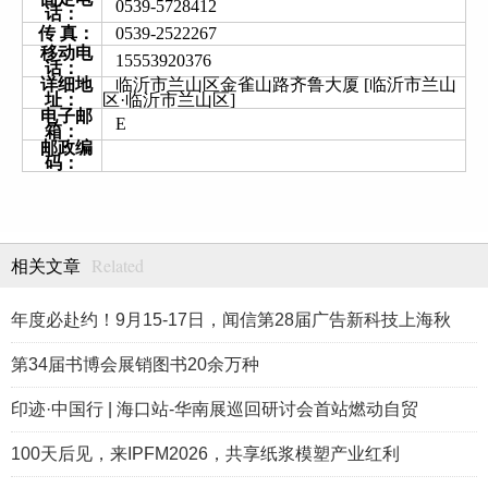
0539-5728412
话：
传 真：
0539-2522267
移动电
15553920376
话：
详细地
临沂市兰山区金雀山路齐鲁大厦 [临沂市兰山
址：
区·临沂市兰山区]
电子邮
E
箱：
邮政编
码：
Related
相关文章
年度必赴约！9月15-17日，闻信第28届广告新科技上海秋
第34届书博会展销图书20余万种
印迹·中国行 | 海口站-华南展巡回研讨会首站燃动自贸
100天后见，来IPFM2026，共享纸浆模塑产业红利