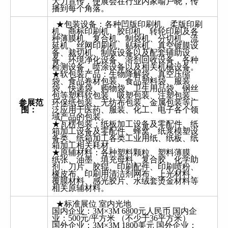
大力宣传，使展会在行业内家喻户晓，传
播到每个角落。
★包装设备：各种凹版印刷机、柔版印刷
机、商标印刷机、胶印机、转轮印刷及各
种薄膜机、复合机、制袋机、分切机、流
延机、丝网印刷机、贴标机、真空镀膜设
备、裁切机、制版设备以及配套辅助设
备、环境净化设备、溶剂回收设备，各种
检测设备，喷涂设备以及相关机械设备。
★软包装产品：生物降解袋、真空压缩
袋、食品卷材包装、食品塑料袋、服装
袋、快递袋、购物袋、卫生用品袋、钢丝
包等塑料软包装、吸塑包装、注塑包装、
参展范
环保纸包装、无纺布包装、金属包装等广
围：
泛应用于医药、服装、化工、电子各个领
域产品的包装。
★瓦楞包装：纸板加工设备及零配件、纸
箱加工设备及零配件、蜂窝、纸浆模塑设
备类、纸箱加工各类工业用纸、纸板、纸
箱加工相关耗材。
★原辅材料：各种塑料颗粒、塑料薄膜、
纸张、油墨、填充母料、复合胶、化学助
剂、刀片、胶辊、印刷配件、印刷喷粉、
橡皮布、印刷用清洁剂网布、上光材料、
覆膜材料、感光胶片、水绒套烫金材料等
相关原辅材料。
★标准展位 室内光地
国内企业：3M×3M 6800元人民币 国内企
业：500元/平方米 （不少于36平方米）
国外企业：3M×3M 1800美元 国外企业：