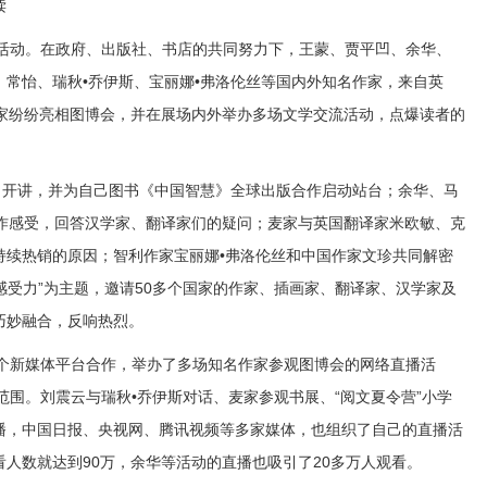
读
活动。在政府、出版社、书店的共同努力下，王蒙、贾平凹、余华、
常怡、瑞秋•乔伊斯、宝丽娜•弗洛伦丝等国内外知名作家，来自英
学家纷纷亮相图博会，并在展场内外举办多场文学交流活动，点爆读者的
开讲，并为自己图书《中国智慧》全球出版合作启动站台；余华、马
创作感受，回答汉学家、翻译家们的疑问；麦家与英国翻译家米欧敏、克
持续热销的原因；智利作家宝丽娜•弗洛伦丝和中国作家文珍共同解密
新感受力”为主题，邀请50多个国家的作家、插画家、翻译家、汉学家及
巧妙融合，反响热烈。
个新媒体平台合作，举办了多场知名作家参观图博会的网络直播活
范围。刘震云与瑞秋•乔伊斯对话、麦家参观书展、“阅文夏令营”小学
播，中国日报、央视网、腾讯视频等多家媒体，也组织了自己的直播活
人数就达到90万，余华等活动的直播也吸引了20多万人观看。