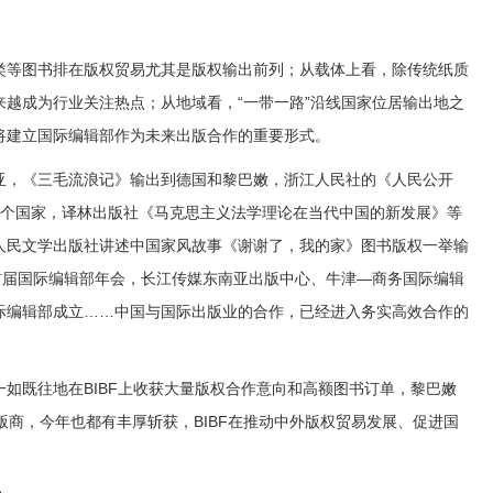
等图书排在版权贸易尤其是版权输出前列；从载体上看，除传统纸质
越成为行业关注热点；从地域看，“一带一路”沿线国家位居输出地之
将建立国际编辑部作为未来出版合作的重要形式。
，《三毛流浪记》输出到德国和黎巴嫩，浙江人民社的《人民公开
4个国家，译林出版社《马克思主义法学理论在当代中国的新发展》等
人民文学出版社讲述中国家风故事《谢谢了，我的家》图书版权一举输
首届国际编辑部年会，长江传媒东南亚出版中心、牛津—商务国际编辑
际编辑部成立……中国与国际出版业的合作，已经进入务实高效合作的
既往地在BIBF上收获大量版权合作意向和高额图书订单，黎巴嫩
版商，今年也都有丰厚斩获，BIBF在推动中外版权贸易发展、促进国