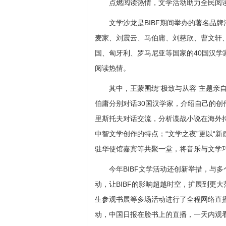
点燃阅读热情，文学活动助力全民阅
文学沙龙是BIBF期间举办的著名品牌
麦家、刘震云、马伯庸、刘慈欣、曹文轩、
国、匈牙利、罗马尼亚等国家的40国汉
阅读热情。
其中，王蒙围绕“极致与从容”主题亲自
伯庸分别对话30国汉学家，介绍自己的
里斯托夫对话交流，分析谍战小说在海外
中智文学创作的特点；“文学之夜”更以“
驻华使馆嘉宾等共聚一堂，将音乐与文学
今年BIBF文学活动还创新举措，与多
动，让BIBF的影响超越时空，扩展到更大
生参观书展等多场活动进行了全程网络直
动，中国日报在脸书上的直播，一天内观看