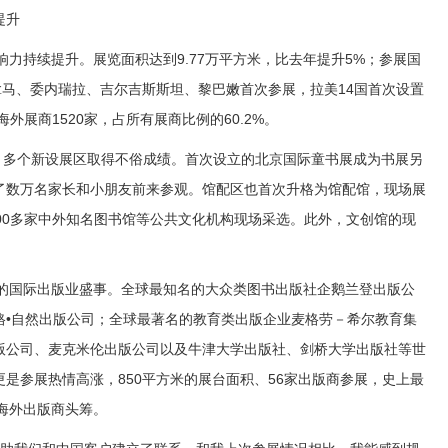
提升
力持续提升。展览面积达到9.77万平方米，比去年提升5%；参展国
拿马、委内瑞拉、吉尔吉斯斯坦、黎巴嫩首次参展，拉美14国首次设置
外展商1520家，占所有展商比例的60.2%。
，多个新设展区取得不俗成绩。首次设立的北京国际童书展成为书展另
了数万名家长和小朋友前来参观。馆配区也首次升格为馆配馆，现场展
00多家中外知名图书馆等公共文化机构现场采选。此外，文创馆的现
的国际出版业盛事。全球最知名的大众类图书出版社企鹅兰登出版公
格•自然出版公司；全球最著名的教育类出版企业麦格劳－希尔教育集
版公司、麦克米伦出版公司以及牛津大学出版社、剑桥大学出版社等世
是参展热情高涨，850平方米的展台面积、56家出版商参展，史上最
得海外出版商头筹。