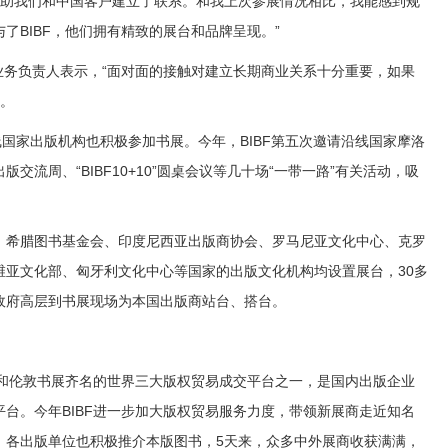
帮助我们和中国客户建立了联系。和我上次参展情况相比，我能感到规
了BIBF，他们拥有精致的展台和品牌呈现。”
务负责人表示，“面对面的接触对建立长期商业关系十分重要，如果
”。
国家出版机构也积极参加书展。今年，BIBF第五次邀请沿线国家摩洛
流周、“BIBF10+10”圆桌会议等几十场“一带一路”有关活动，吸
希腊图书基金会、印度尼西亚出版商协会、罗马尼亚文化中心、克罗
维亚文化部、匈牙利文化中心等国家的出版文化机构均设置展台，30多
政府高层到书展现场为本国出版商站台、搭台。
和伦敦书展齐名的世界三大版权贸易成交平台之一，是国内出版企业
台。今年BIBF进一步加大版权贸易服务力度，带领新展商走近知名
，各出版单位也积极推介本版图书，5天来，众多中外展商收获满满，