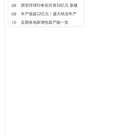
头完成
西安环球印务拟斥资10亿元 新建
医药包
年产值超12亿元！盛大纸业年产
20万吨高
近期各地新增包装产能一览