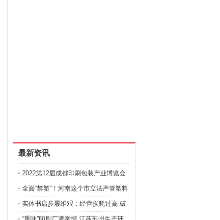
最新资讯
2022第12届成都印刷包装产业博览会
—
全面“禁塑”！河南这个市立法严管塑料
实体书店步履维艰：经营损耗过高 破
局
“重味”印刷厂遭举报 江苏苏州生态环