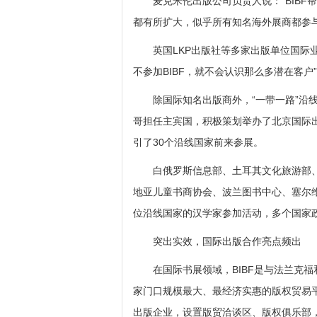
麦克米伦出版公司负责人说：“BIBF
都有所扩大，似乎所有知名海外展商都参与
英国LKP出版社等多家出版单位国际业
不参加BIBF，就不会认识那么多潜在客户
除国际知名出版商外，“一带一路”沿线
哥担任主宾国，积极策划举办了北京国际出版交
引了30个沿线国家前来参展。
白俄罗斯信息部、土耳其文化旅游部、
地亚儿童书商协会、波兰图书中心、塞尔
位沿线国家的汉学家参加活动，多个国家
突出实效，国际出版合作亮点频出
在国际书展领域，BIBF是与法兰克福
家门口规模最大、最经济实惠的版权贸易平
出版企业，设置版贸洽谈区、版权俱乐部