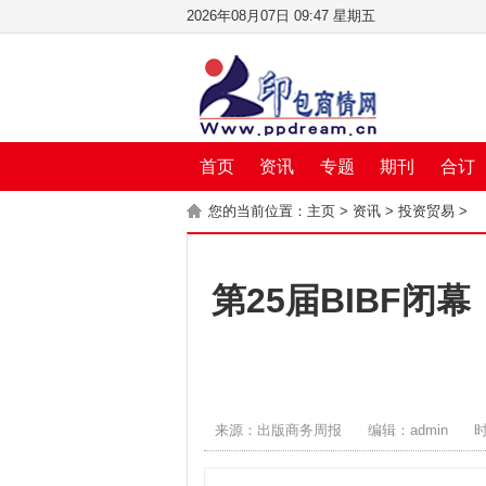
2026年08月07日 09:47 星期五
首页
资讯
专题
期刊
合订
您的当前位置：
主页
>
资讯
>
投资贸易
>
第25届BIBF闭
来源：出版商务周报
编辑：admin
时