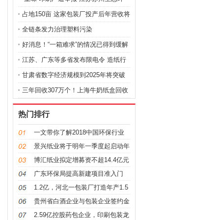
占地150亩 这家包装厂投产后年营收将
达
全链条发力治理塑料污染
好消息！“一箱难求”的情况已得到缓解
江苏、广东等多省发布限电令 造纸行
业
甘肃省数字经济规模到2025年将突破
5000
三年回收307万个！上海牛奶纸盒回收
绿
热门排行
一文带你了解2018中国环保行业
市场投资
景兴纸业将于明年一季度起启动年
产140
博汇纸业拟定增募资不超14.4亿元
拓展
广东环保局提高新建项目准入门
槛，印刷
1.2亿，河北一包装厂打造年产1.5
亿㎡纸
贵州省白酒企业与包装企业签约金
额近10
2.59亿控股药包企业，印刷包装龙