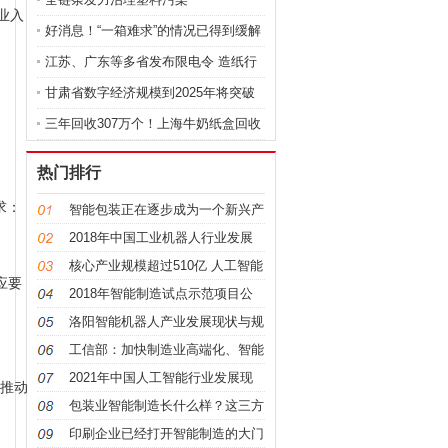
业入
好消息！“一箱难求”的情况已得到缓解
江苏、广东等多省发布限电令 造纸行
业
甘肃省数字经济规模到2025年将突破
5000
三年回收307万个！上海牛奶纸盒回收
绿
热门排行
求：
智能包装正在逐步成为一个新兴产
业
2018年中国工业机器人行业发展
现状分析
核心产业规模超过510亿 人工智能
应要
去往何
2018年智能制造试点示范项目公
示，这家
洛阳智能机器人产业发展现状与规
划
工信部：加快制造业高端化、智能
化、绿
2021年中国人工智能行业发展现
推动
状分析
包装业智能制造长什么样？这三方
面要素
印刷企业已经打开智能制造的大门