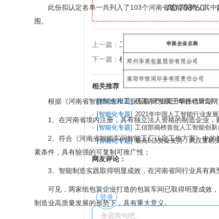
此份拟认定名单一共列入了103个河南省智能车间，其中
围。
上一篇：
工业机器人市场潜力巨大 各方
下一篇：
机器人行业发展趋势分析 新兴领
相关推荐：
根据《河南省智能制造和工业互联网发展三年行动计划（201
[
智能化专题
]
机器人产业迎升级换代窗口期
[
智能化专题
]
2021年中国人工智能行业发
1、在河南省境内注册，具有独立法人资格的制造企业，
[
智能化专题
]
工信部揭榜首批人工智能创新
2、符合《河南省智能车间智能工厂认定工作方案》中的智
[
智能化专题
]
最高5亿资金支持，武汉重磅
素条件，具有较强的可复制可推广性；
制造业
网友评论：
3、智能制造实践取得明显成效，在河南省同行业具有典
可见，两家纸包装企业打造的包装车间已取得明显成效，不
登录
制造业高质量发展的形势下，具有重大意义。