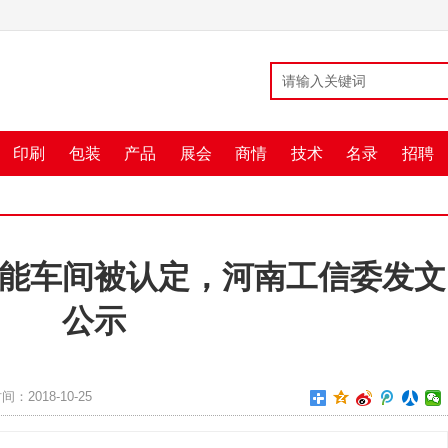
印刷
包装
产品
展会
商情
技术
名录
招聘
能车间被认定，河南工信委发文
公示
间：2018-10-25