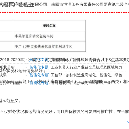
河南华英包装股份有限公司、南阳市恒润印务有限责任公司两家纸包装企
协同发力助推产业创新发展
域应用场景加快布局
8-2020年）》规定，认定智能车间、智能工厂需符合以下3点基本要
[
智能化专题
]
我国机器人产业规模超千亿元
展现状分析
[
智能化专题
]
工业机器人行业产业链全景梳理及区域热力
财务状况和运营情况良好；
地图
成果
[
智能化专题
]
工信部：加快制造业高端化、智能化、绿色
能车间、智能工厂（划分为离散型智能工厂、流程型智能工厂两类）相
化步伐
支持人工智能
[
智能化专题
]
智能包装正在逐步成为一个新兴产业
型示范意义。
仅财务状况和运营情况良好，而且具备较强的可复制可推广性，在当前