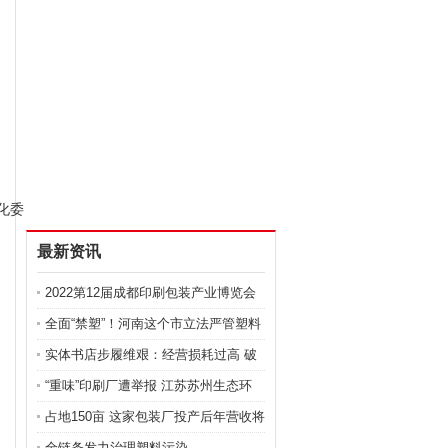
化委
最新资讯
2022第12届成都印刷包装产业博览会
—
全面“禁塑”！河南这个市立法严管塑料
实体书店步履维艰：经营损耗过高 破
局
“重味”印刷厂遭举报 江苏苏州生态环
占地150亩 这家包装厂投产后年营收将
达
全链条发力治理塑料污染